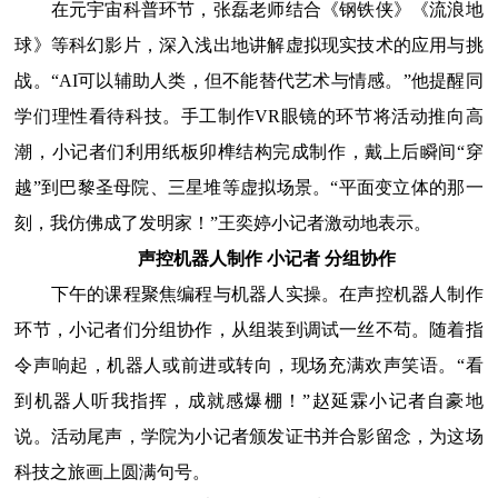
在元宇宙科普环节，张磊老师结合《钢铁侠》《流浪地
球》等科幻影片，深入浅出地讲解虚拟现实技术的应用与挑
战。
“
AI
可以辅助人类，但不能替代艺术与情感。”他提醒同
学们理性看待科技。手工制作
VR
眼镜的环节将活动推向高
潮，小记者们利用纸板卯榫结构完成制作，戴上后瞬间“穿
越”到巴黎圣母院、三星堆等虚拟场景。“平面变立体的那一
刻，我仿佛成了发明家！”王奕婷小记者激动地表示。
声控机器人
制作
小记者
分组协作
下午的课程聚焦编程与机器人实操。在声控机器人制作
环节，小记者们分组协作，从组装到调试一丝不苟。随着指
令声响起，机器人或前进或转向，现场充满欢声笑语。
“看
到机器人听我指挥，成就感爆棚！”赵延霖小记者自豪地
说。活动尾声，学院为小记者颁发证书并合影留念，为这场
科技之旅画上圆满句号。