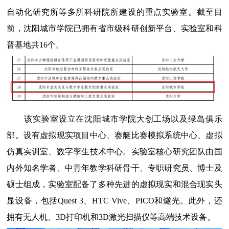
自动化研究所等多所科研院所建设的重点实验室
。
截至目
前，沈阳城市学院已拥有省市级科研创新平台、实
验
室和科
普基地共
1
6
个。
该实验室设立在沈阳城市学院大创工场
以及绿岛俱乐
部。
设有
虚拟现实项目
中心
、
赛艇比赛模拟系统中心、虚拟
仿真
实训室
、
数字孪生技术中心
。实验室核心研究团队由国
内外知名学者、中青年教学科研骨干、专职研究员、博士及
硕士组成，实验室配备了多种先进的虚拟现实和混合现实头
显设备，包括
Quest 3
、
HTC Vive
、
PICO
和燧光。此外，还
拥有无人机、
3D
打印机和
3D
激光扫描仪等高端技术设备。