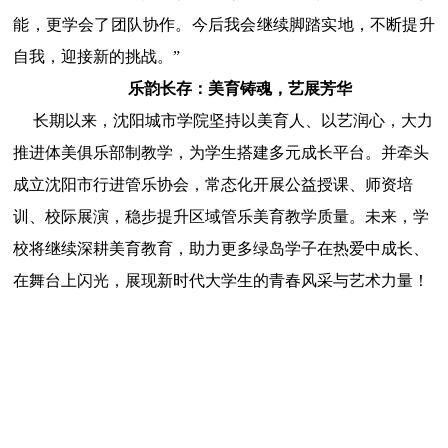
能，更学会了团队协作。今后我会继续脚踏实地，不断提升
自我，迎接新的挑战。
”
乐韵长存：美育铸魂，艺展芳华
长期以来，沈阳城市学院坚持以美育人、以艺润心，大力
推进体美俱乐部制教学，为学生搭建多元成长平台。并牵头
成立沈阳市行进管乐协会，常态化开展公益授课、师资培
训、校际展演，稳步提升区域管乐美育教学质量。未来，学
校将继续深耕美育教育，助力更多绿岛学子在热爱中成长、
在舞台上闪光，展现新时代大学生的青春风采与艺术力量！