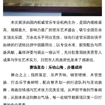
本次展演由国内权威管乐专业机构主办，是国内规格最
高、规模最大、影响力最广的管乐艺术盛会，吸引全国百余
支顶尖乐团、万余名乐手同台竞技。绿岛行进管乐团在强手
如林的行进组比拼中脱颖而出，以专业水准、默契配合与昂
扬风貌，赢得评委与观众一致认可，充分彰显我校美育育人
成果与学生艺术实力。日照市人民政府也发来了感谢信。
赛场直击：乐动山海，步履成诗
舞台之上，指挥落定、乐声齐响。铜管铿锵、木管悠
扬、打击乐节奏鲜明，配合整齐划一的行进队列与灵动旗
舞，将曲目情感与艺术张力完美呈现。从声部平衡到节奏精
准，从肢体表达到舞台气场，每一处细节都展现日复一日打
磨的专业素养。