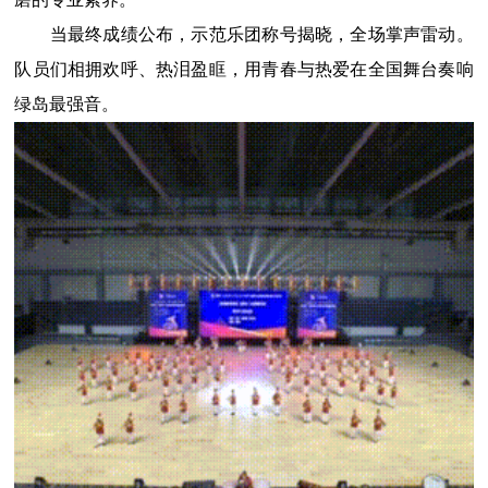
当最终成绩公布，示范乐团称号揭晓，全场掌声雷动。
队员们相拥欢呼、热泪盈眶，用青春与热爱在全国舞台奏响
绿岛最强音。