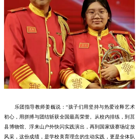
乐团指导教师姜巍说：
“
孩子们用坚持与热爱诠释艺术
初心，用拼搏与团结斩获全国最高荣誉。从校内排练，到莒
县博物馆、浮来山户外快闪实践演出，再到国家级赛场绽放
风采，这份成绩，是学校美育理念的生动实践，更是全体队