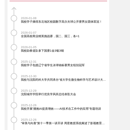
2026-01-08
我校学子摘得东北地区校园数字高尔夫球公开赛男女团体双冠！
2026-01-07
全国高校商业精英挑战赛，国二、国三，各+1
2026-01-05
我校跆拳道队拿下国赛1金3银3铜
2025-12-31
我校学子包揽辽宁省学生冰球锦标赛男女组别冠军
2025-12-30
我校与沈阳药科大学共同承办“省大学生微生物科学与艺术设计大赛”
2025-12-29
沈阳城市学院举行优良学风班总结表彰大会
2025-12-26
我校开展“拥抱AI提质增效——AI技术在工作中的应用”专题培训
2025-12-26
“审美与向善”第十一季第一讲开讲 周星教授系统阐述了影视教育当前所面临挑