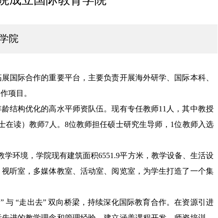
育学院
拓展国际合作的重要平台，主要负责开展海外研学、国际本科、
合作项目。
年龄结构优化的高水平师资队伍。现有专任教师
11
人，其中教授
士在读）教师
7
人。
8
位教师担任硕士研究生导师，
1
位教师入选
教学环境，学院现有建筑面积
6551.9
平方米，教学设备、生活设
，视听室，多媒体教室、活动室、阅览室，为学生打造了一个集
。
来
”
与
“
走出去
”
双向桥梁，持续深化国际教育合作。在资源引进
际先进的教学理念和管理经验，
建立涵盖课程开发、师资培训、